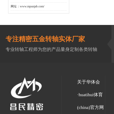
网址：www.mpunjab.com/
专注精密五金转轴实体厂家
专业转轴工程师为您的产品量身定制各类转轴
关于华体会
·huatihui体育
(china)官方网