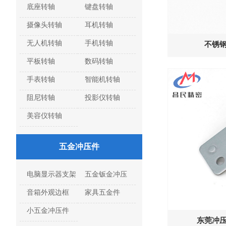
底座转轴
键盘转轴
摄像头转轴
耳机转轴
无人机转轴
手机转轴
不锈钢
平板转轴
数码转轴
手表转轴
智能机转轴
阻尼转轴
投影仪转轴
美容仪转轴
五金冲压件
电脑显示器支架
五金钣金冲压
音箱外观边框
家具五金件
小五金冲压件
东莞冲压