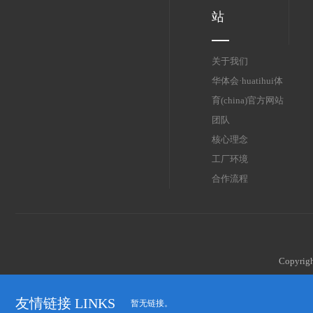
站
关于我们
华体会·huatihui体
育(china)官方网站
团队
核心理念
工厂环境
合作流程
Copyr
友情链接
LINKS
暂无链接。