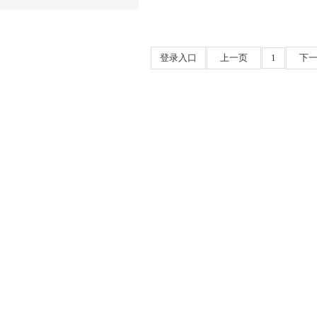
登录入口
上一页
1
下