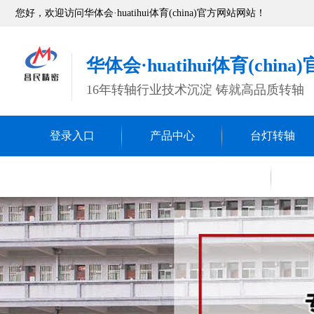
您好，欢迎访问华体会·huatihui体育(china)官方网站网站！
华体会·huatihui体育(chin
16年转轴行业技术沉淀 铸就高品质转轴
登录入口
产品中心
台灯转轴
转轴
关于华体会·huatihui体育(china)官方网站
联系
五金冲压件
关于华体会·huatihui体育
精密车削件
(china)官方网站
CNC数控车床件
华体会·huatihui体育
登录入口配件
(china)官方网站团队