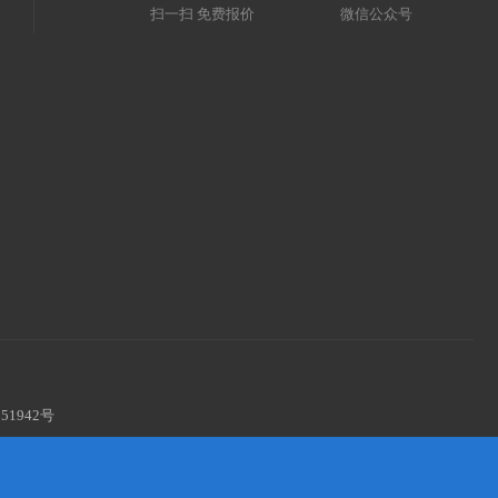
扫一扫 免费报价
微信公众号
51942号