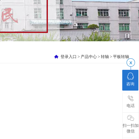
登录入口
>
产品中心
>
转轴
>
平板转轴
咨询
电话
扫一扫加
微信