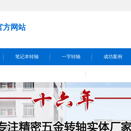
a)官方网站
笔记本转轴
一字转轴
成功案例
客户见证
华体会·huatihui体育(china)官方网站
成功案例
荣誉客户