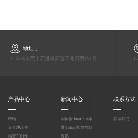
地址：
广东省东莞市石排镇庙边王龙田西路1号
0
产品中心
新闻中心
联系方式
转轴
华体会·huatihui体
联系我们
五金冲压件
育(china)官方网站
精密车削件
资讯