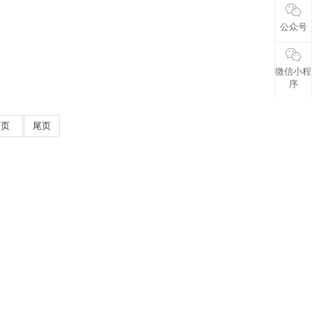
公众号
微信小程
序
一页
尾页